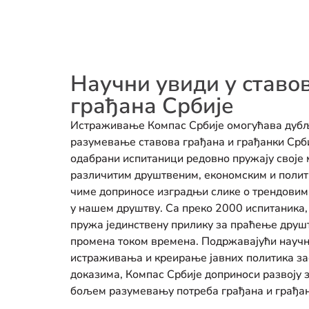
Научни увиди у ставо
грађана Србије
Истраживање Компас Србије омогућава дуб
разумевање ставова грађана и грађанки Срби
одабрани испитаници редовно пружају свој
различитим друштвеним, економским и полит
чиме доприносе изградњи слике о трендовим
у нашем друштву. Са преко 2000 испитаника, 
пружа јединствену прилику за праћење друш
промена током времена. Подржавајући науч
истраживања и креирање јавних политика за
доказима, Компас Србије доприноси развоју 
бољем разумевању потреба грађана и грађан