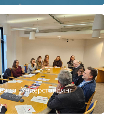
ва са „Ундерстандинг