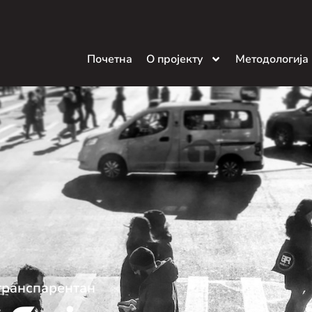
Почетна
О пројекту
Методологија
транспарентан