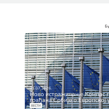
Бу
21.07.2026.
Ново истраживање Компас п
грађана Србије о Европској 
ВЕСТИ