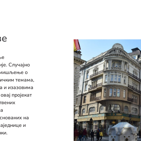
ве
ље
је. Случајно
е мишљење о
ичким темама,
а и изазовима
овај пројекат
твених
на
снованих на
заједнице и
ки.