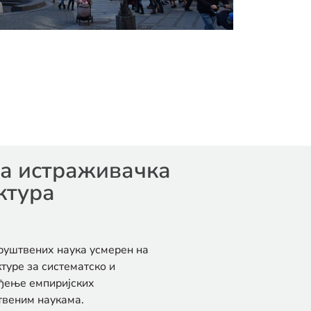
а истраживачка
ктура
друштвених наука усмерен на
туре за систематско и
ђење емпиријских
твеним наукама.