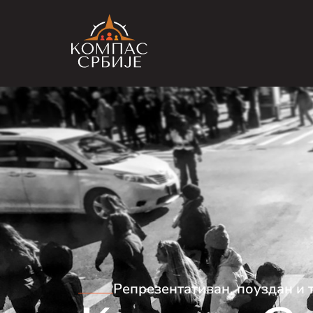
Репрезентативан, поуздан и 