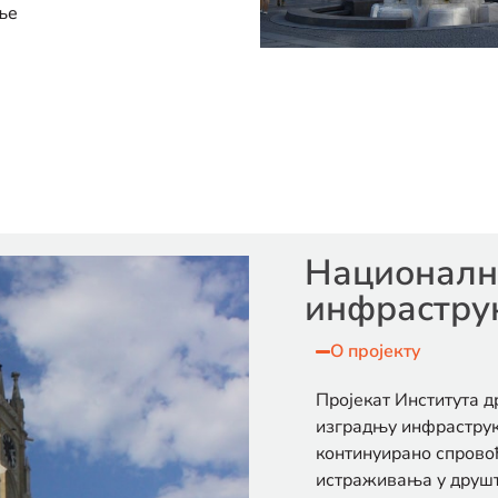
ње
Националн
инфрастру
О пројекту
Пројекат Института 
изградњу инфраструк
континуирано спрово
истраживања у друш