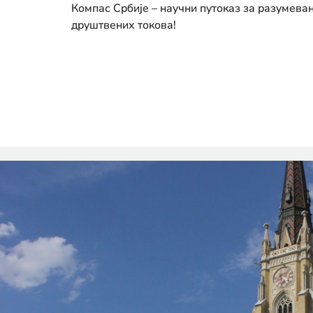
Компас Србије – научни путоказ за разумева
друштвених токова!