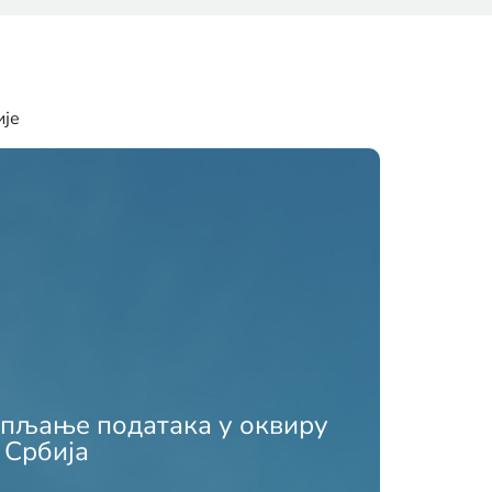
ије
пљање података у оквиру
 Србија