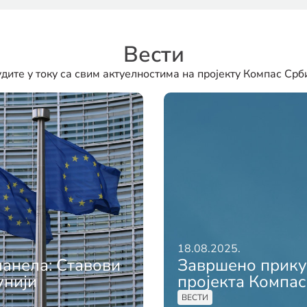
Вести
дите у току са свим актуелностима на пројекту Компас Срб
18.08.2025.
анела: Ставови
Завршено прику
унији
пројекта Компас
ВЕСТИ