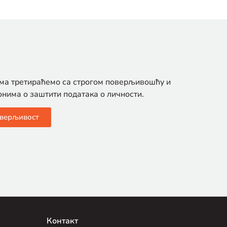
ма третираћемо са строгом поверљивошћу и
онима о заштити података о личности.
верљивост
Контакт