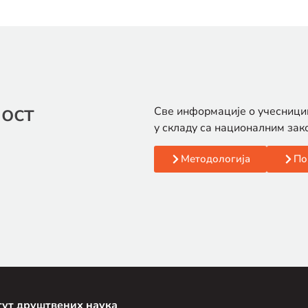
ост
Све информације о учесници
у складу са националним зак
Методологија
По
тут друштвених наука