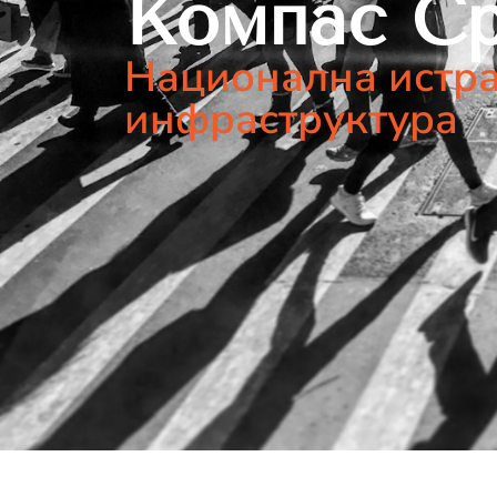
Компас Ср
Национална истр
инфраструктура