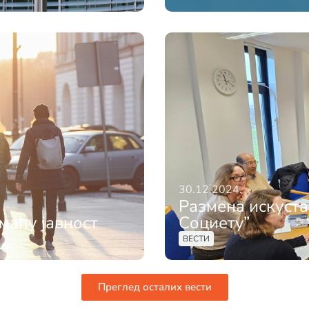
30.12.2024.
Размена искуста
маћу јавност
Социетy”
ВЕСТИ
Преглед осталих вести