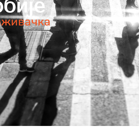
бије
аживачка