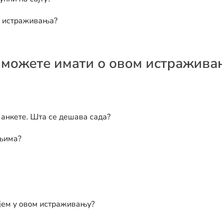
ти истраживања?
 можете имати о овом истражива
анкете. Шта се дешава сада?
ањима?
ујем у овом истраживању?