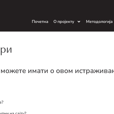
Почетна
О пројекту
Методологија
ори
 можете имати о овом истражив
а?
пни на сајту?