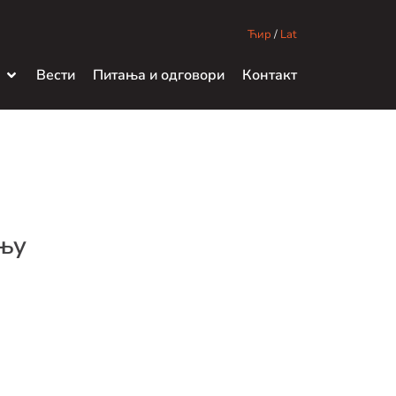
Ћир
/
Lat
Вести
Питања и одговори
Контакт
ању