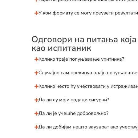
У ком формату се могу преузети резулта
Одговори на питања која
као испитаник
Колико траје попуњавање упитника?
Случајно сам прекинуо олајн попуњавање 
Колико често ћу учествовати у истражив
Да ли су моји подаци сигурни?
Да ли је учешће добровољно?
Да ли добијам нешто заузврат ако учеств