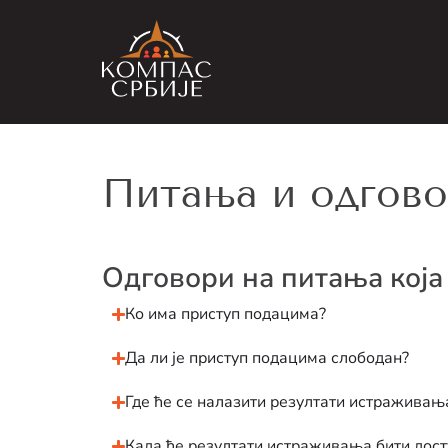
Питања и одгов
Одговори на питања која
Ко има приступ подацима?
Да ли је приступ подацима слободан?
Где ће се налазити резултати истраживањ
Када ће резултати истраживања бити досту