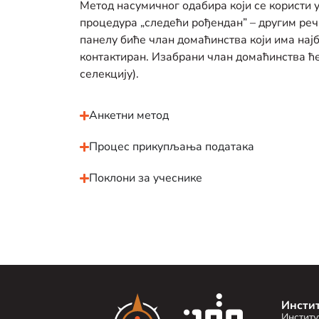
Метод насумичног одабира који се користи у
процедура
„
следећи рођендан” – другим речи
панелу биће члан домаћинства који има нај
контактиран. Изабрани члан домаћинства ће
селекцију).
Анкетни метод
Процес прикупљања података
Поклони за учеснике
Инсти
Институ