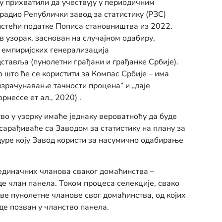
у прихватили да учествују у периодичним
адио Републички завод за статистику (РЗС)
истећи податке Пописа становништва из 2022.
в узорак, заснован на случајном одабиру,
 емпиријских генерализација
едставља (пунолетни грађани и грађанке Србије).
 што ће се користити за Компас Србије – има
 израчунавање тачности процена“ и „даје
рнессе ет ал., 2020)
.
о у узорку имаће једнаку вероватноћу да буде
сарађиваће са Заводом за статистику на плану за
дуре коју Завод користи за насумично одабирање
единачних чланова сваког домаћинства –
уде члан панела. Током процеса селекције, свако
ве пунолетне чланове свог домаћинства, од којих
де позван у чланство панела.