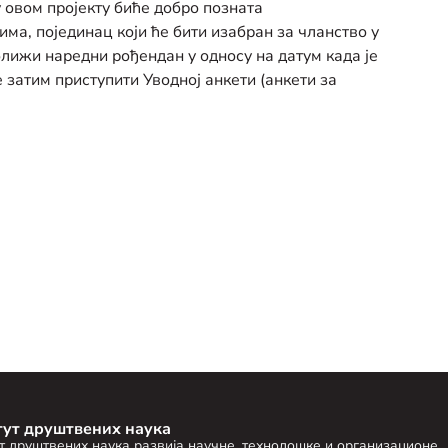
 овом пројекту биће добро позната
ма, појединац који ће бити изабран за чланство у
ближи наредни рођендан у односу на датум када је
 затим приступити Уводној анкети (анкети за
тут друштвених наука
т друштвених наука развија научне, технолошке и организационе