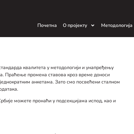
Почетна
О пројекту
Методологија
стандарда квалитета у методологији и унапређењу
а. Праћење промена ставова кроз време доноси
 једнократним анкетама. Зато смо посвећени сталном
одатака.
бије можете пронаћи у подсекцијама испод, као и