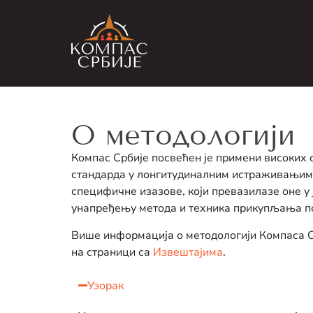
О методологији
Компас Србије посвећен је примени високих 
стандарда у лонгитудиналним истраживањим
специфичне изазове, који превазилазе оне у
унапређењу метода и техника прикупљања п
Више информација о методологији Компаса Ср
на страници са
Извештајима
.
Узорак