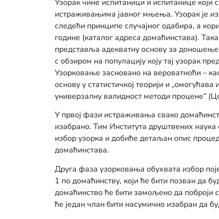
Узорак чине испитаници и испитанице који с
истраживањима јавног мњења. Узорак је изр
следећи принципе случајног одабира, а кор
године (каталог адреса домаћинстава). Така
представља адекватну основу за доношење
с обзиром на популацију коју тај узорак пр
Узорковање засновано на вероватноћи – као
основу у статистичкој теорији и „омогућава
универзалну валидност методи процене“ (Цо
У првој фази истраживања свако домаћинств
изабрано. Тим Института друштвених наука 
избор узорка и добиће детаљан опис проце
домаћинстава.
Друга фаза узорковања обухвата избор пој
1 по домаћинству, који ће бити позван да б
домаћинство ће бити замољено да поброји с
ће један члан бити насумично изабран да бу