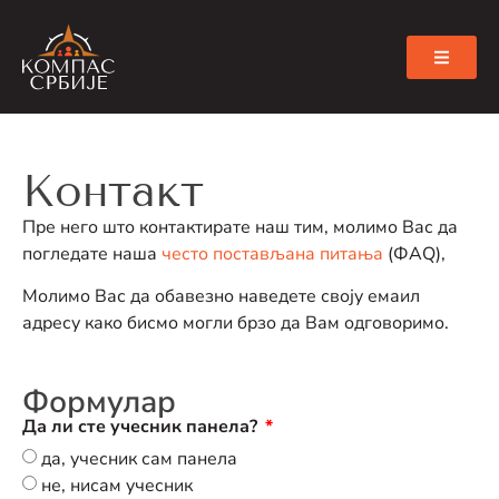
Контакт
Пре него што контактирате наш тим, молимо Вас да
погледате наша
често постављана питања
(ФАQ),
Молимо Вас да обавезно наведете своју емаил
адресу како бисмо могли брзо да Вам одговоримо.
Формулар
Да ли сте учесник панела?
да, учесник сам панела
не, нисам учесник